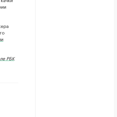
рии
кера
го
ли
ле РБК