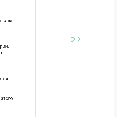
ищены
рии,
ых
тся.
 этого
ткачки