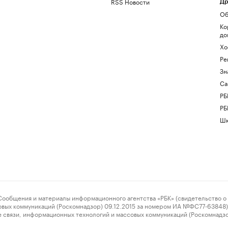
RSS Новости
Др
Об
Ко
до
Хо
Ре
Зн
Са
РБ
РБ
Шк
ения и материалы информационного агентства «РБК» (свидетельство о 
овых коммуникаций (Роскомнадзор) 09.12.2015 за номером ИА №ФС77-63848) 
 связи, информационных технологий и массовых коммуникаций (Роскомнадз