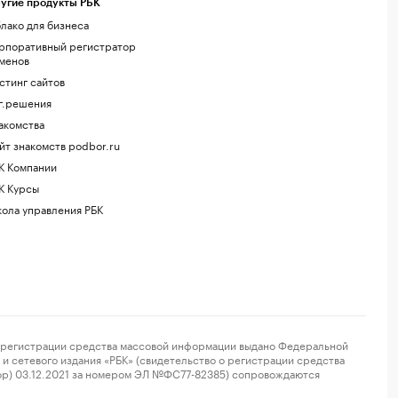
угие продукты РБК
лако для бизнеса
рпоративный регистратор
менов
стинг сайтов
г.решения
акомства
йт знакомств podbor.ru
К Компании
К Курсы
ола управления РБК
регистрации средства массовой информации выдано Федеральной
и сетевого издания «РБК» (свидетельство о регистрации средства
ор) 03.12.2021 за номером ЭЛ №ФС77-82385) сопровождаются