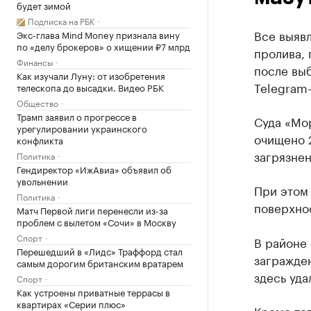
будет зимой
Подписка на РБК
Все выявл
Экс-глава Mind Money признала вину
по «делу брокеров» о хищении ₽7 млрд
пролива,
Финансы
после вы
Как изучали Луну: от изобретения
Telegram
телескопа до высадки. Видео РБК
Общество
Трамп заявил о прогрессе в
Суда «Мор
урегулировании украинского
очищено 2
конфликта
загрязнен
Политика
Гендиректор «ИжАвиа» объявил об
увольнении
При этом
Политика
поверхно
Матч Первой лиги перенесли из-за
проблем с вылетом «Сочи» в Москву
Спорт
В районе
Перешедший в «Лидс» Траффорд стал
загражден
самым дорогим британским вратарем
здесь уда
Спорт
Как устроены приватные террасы в
квартирах «Серии плюс»
Кроме тог