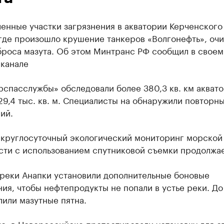
енные участки загрязнения в акватории Керченского
 где произошло крушение танкеров «Волгонефть», оч
броса мазута. Об этом Минтранс РФ сообщил в своем
-канале
спасслужбы» обследовали более 380,3 кв. км аквато
9,4 тыс. кв. м. Специалисты на обнаружили повторн
ий.
 круглосуточный экологический мониторинг морской
сти с использованием спутниковой съемки продолжае
 реки Анапки установили дополнительные боновые
ия, чтобы нефтепродукты не попали в устье реки. До
лили мазутные пятна.
о, в Новороссийске протестировали установку для о