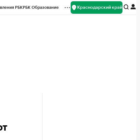
Краснодарский край
вления РБК
РБК Образование
редитные рейтинги
Франшизы
нсы
Рынок наличной валюты
от