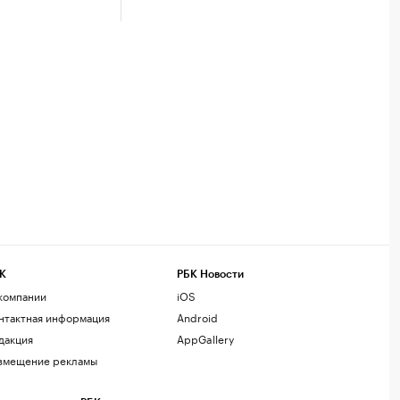
К
РБК Новости
компании
iOS
нтактная информация
Android
дакция
AppGallery
змещение рекламы