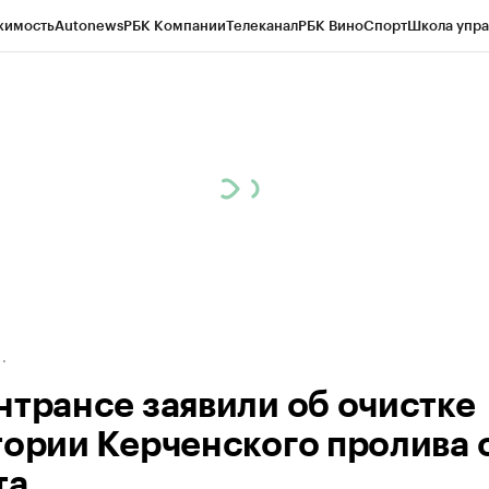
жимость
Autonews
РБК Компании
Телеканал
РБК Вино
Спорт
Школа упра
д
Стиль
Крипто
РБК Бизнес-среда
Дискуссионный клуб
Исследования
К
а контрагентов
Политика
Экономика
Бизнес
Технологии и медиа
Фина
нтрансе заявили об очистке
тории Керченского пролива 
та