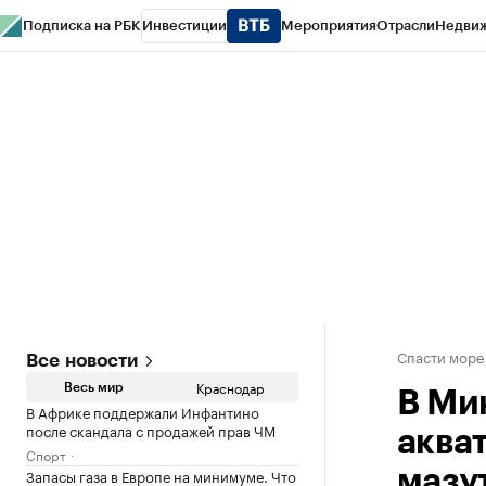
Подписка на РБК
Инвестиции
Мероприятия
Отрасли
Недви
РБК Курсы
РБК Life
Тренды
Визионеры
Национальные проекты
Горо
Газета
Спецпроекты СПб
Конференции СПб
Спецпроекты
Проверк
Спасти море
Все новости
Краснодар
Весь мир
В Ми
В Африке поддержали Инфантино
после скандала с продажей прав ЧМ
аква
Спорт
Запасы газа в Европе на минимуме. Что
мазу