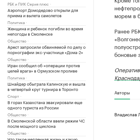
РБК и ПИК Серия плюс
нефтепрод
Аэропорт Домодедово открыли для
морем в 
приема и вылета самолетов
Политика
Женщина и ребенок погибли во время
Ранее РБК
непогоды в Смоленске
«Волгонеф
Общество
полуостр
Арест запросили обвиняемой по делу о
порнографии экс-участнице «Дома-2»
боновые 
Общество
Иран сообщил об «операции против
Оператив
целей врага» в Ормузском проливе
Краснода
Политика
Шнайдер обыграла Калинскую и вышла
в четвертый круг турнира в Торонто
Авторы
Спорт
В горах Казахстана эвакуировали еще
одного туриста из России
Владислав 
Общество
В Смоленской области ввели режим ЧС
после мощного циклона
Общество
Что такое медленная жизнь и какую