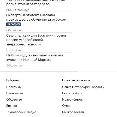
роль в этом играет дерево
РБК и Старквуд
Эксперты и студенты назвали
преимущества обучения за рубежом
РАДИО
Общество
Сеул счел санкции Британии против
России угрозой своей
энергобезопасности
Политика
На 88-м году жизни ушел из жизни
художник Николай Марков
Общество
Загрузить еще
Рубрики
Новости регионов
Политика
Санкт-Петербург и область
Экономика
Екатеринбург
Общество
Новосибирск
Бизнес
Омск
Технологии и медиа
Башкортостан