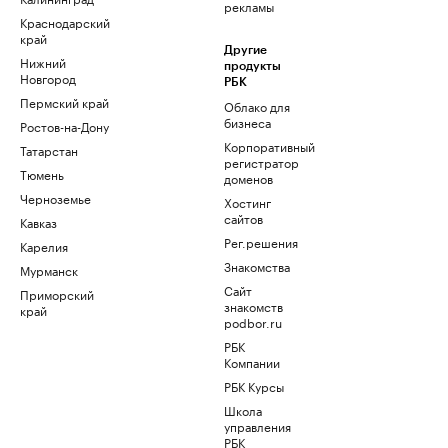
рекламы
Краснодарский
край
Другие
Нижний
продукты
Новгород
РБК
Пермский край
Облако для
бизнеса
Ростов-на-Дону
Корпоративный
Татарстан
регистратор
Тюмень
доменов
Черноземье
Хостинг
сайтов
Кавказ
Рег.решения
Карелия
Знакомства
Мурманск
Сайт
Приморский
знакомств
край
podbor.ru
РБК
Компании
РБК Курсы
Школа
управления
РБК