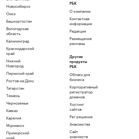
РБК
Новосибирск
О компании
Омск
Контактная
Башкортостан
информация
Вологодская
Редакция
область
Размещение
Калининград
рекламы
Краснодарский
край
Другие
Нижний
продукты
Новгород
РБК
Пермский край
Облако для
бизнеса
Ростов-на-Дону
Корпоративный
Татарстан
регистратор
Тюмень
доменов
Черноземье
Хостинг
сайтов
Кавказ
Рег.решения
Карелия
Знакомства
Мурманск
Сайт
Приморский
знакомств
край