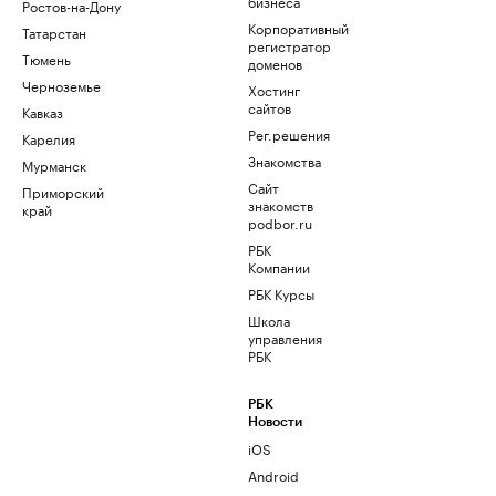
бизнеса
Ростов-на-Дону
Корпоративный
Татарстан
регистратор
Тюмень
доменов
Черноземье
Хостинг
сайтов
Кавказ
Рег.решения
Карелия
Знакомства
Мурманск
Сайт
Приморский
знакомств
край
podbor.ru
РБК
Компании
РБК Курсы
Школа
управления
РБК
РБК
Новости
iOS
Android