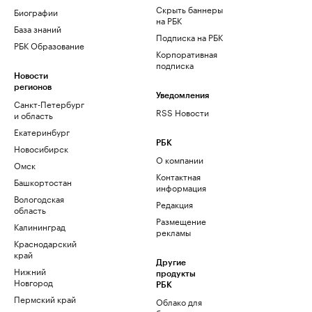
Скрыть баннеры
Биографии
на РБК
База знаний
Подписка на РБК
РБК Образование
Корпоративная
подписка
Новости
регионов
Уведомления
Санкт-Петербург
RSS Новости
и область
Екатеринбург
РБК
Новосибирск
О компании
Омск
Контактная
Башкортостан
информация
Вологодская
Редакция
область
Размещение
Калининград
рекламы
Краснодарский
край
Другие
Нижний
продукты
Новгород
РБК
Пермский край
Облако для