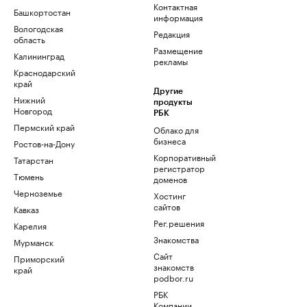
Контактная
Башкортостан
информация
Вологодская
Редакция
область
Размещение
Калининград
рекламы
Краснодарский
край
Другие
Нижний
продукты
Новгород
РБК
Пермский край
Облако для
бизнеса
Ростов-на-Дону
Корпоративный
Татарстан
регистратор
Тюмень
доменов
Черноземье
Хостинг
сайтов
Кавказ
Рег.решения
Карелия
Знакомства
Мурманск
Сайт
Приморский
знакомств
край
podbor.ru
РБК
Компании