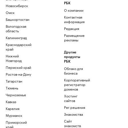
РБК
Новосибирск
О компании
Омск
Контактная
Башкортостан
информация
Вологодская
Редакция
область
Размещение
Калининград
рекламы
Краснодарский
край
Другие
Нижний
продукты
Новгород
РБК
Пермский край
Облако для
бизнеса
Ростов-на-Дону
Корпоративный
Татарстан
регистратор
Тюмень
доменов
Черноземье
Хостинг
сайтов
Кавказ
Рег.решения
Карелия
Знакомства
Мурманск
Сайт
Приморский
знакомств
край