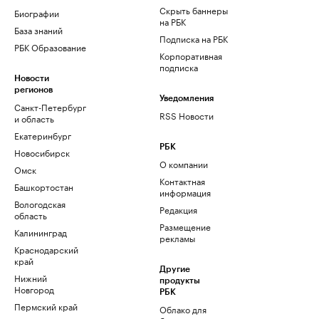
Скрыть баннеры
Биографии
на РБК
База знаний
Подписка на РБК
РБК Образование
Корпоративная
подписка
Новости
регионов
Уведомления
Санкт-Петербург
RSS Новости
и область
Екатеринбург
РБК
Новосибирск
О компании
Омск
Контактная
Башкортостан
информация
Вологодская
Редакция
область
Размещение
Калининград
рекламы
Краснодарский
край
Другие
Нижний
продукты
Новгород
РБК
Пермский край
Облако для