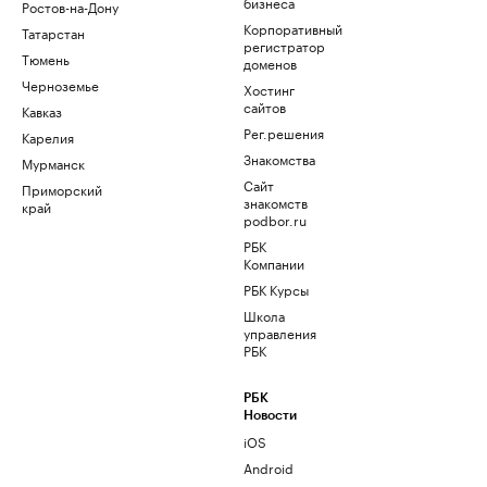
бизнеса
Ростов-на-Дону
Корпоративный
Татарстан
регистратор
Тюмень
доменов
Черноземье
Хостинг
сайтов
Кавказ
Рег.решения
Карелия
Знакомства
Мурманск
Сайт
Приморский
знакомств
край
podbor.ru
РБК
Компании
РБК Курсы
Школа
управления
РБК
РБК
Новости
iOS
Android