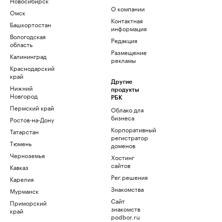
Новосибирск
О компании
Омск
Контактная
Башкортостан
информация
Вологодская
Редакция
область
Размещение
Калининград
рекламы
Краснодарский
край
Другие
Нижний
продукты
Новгород
РБК
Пермский край
Облако для
бизнеса
Ростов-на-Дону
Корпоративный
Татарстан
регистратор
Тюмень
доменов
Черноземье
Хостинг
сайтов
Кавказ
Рег.решения
Карелия
Знакомства
Мурманск
Сайт
Приморский
знакомств
край
podbor.ru