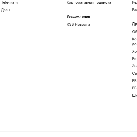
Telegram
Корпоративная подписка
Ре
Дзен
Ра
Уведомления
RSS Новости
Др
Об
Ко
до
Хо
Ре
Зн
Са
РБ
РБ
Шк