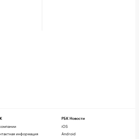
К
РБК Новости
компании
iOS
нтактная информация
Android