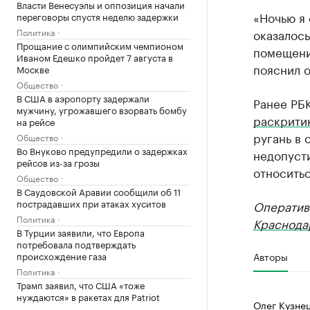
Власти Венесуэлы и оппозиция начали
«Ночью я 
переговоры спустя неделю задержки
Политика
оказалось
Прощание с олимпийским чемпионом
помещени
Иваном Едешко пройдет 7 августа в
пояснил о
Москве
Общество
В США в аэропорту задержали
Ранее РБК
мужчину, угрожавшего взорвать бомбу
раскрити
на рейсе
ругань в 
Общество
Во Внуково предупредили о задержках
недопуст
рейсов из-за грозы
относитьс
Общество
В Саудовской Аравии сообщили об 11
пострадавших при атаках хуситов
Оператив
Политика
Краснода
В Турции заявили, что Европа
потребовала подтверждать
происхождение газа
Авторы
Политика
Трамп заявил, что США «тоже
нуждаются» в ракетах для Patriot
Олег Кузне