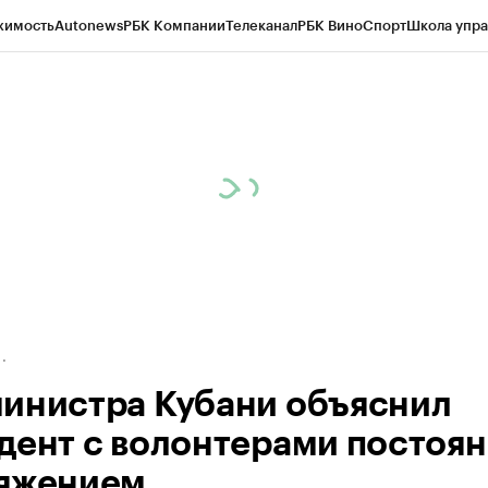
жимость
Autonews
РБК Компании
Телеканал
РБК Вино
Спорт
Школа упра
д
Стиль
Крипто
РБК Бизнес-среда
Дискуссионный клуб
Исследования
К
а контрагентов
Политика
Экономика
Бизнес
Технологии и медиа
Фина
инистра Кубани объяснил
дент с волонтерами постоя
яжением