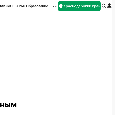
Краснодарский край
вления РБК
РБК Образование
редитные рейтинги
Франшизы
нсы
Рынок наличной валюты
нным