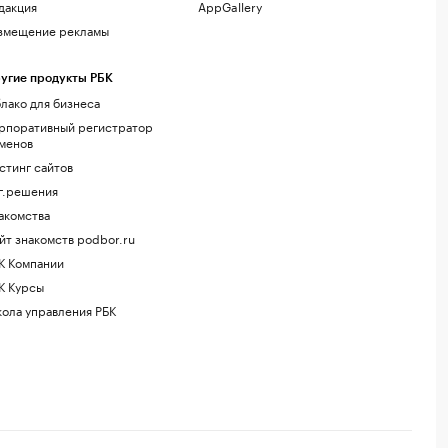
дакция
AppGallery
змещение рекламы
угие продукты РБК
лако для бизнеса
рпоративный регистратор
менов
стинг сайтов
г.решения
акомства
йт знакомств podbor.ru
К Компании
К Курсы
ола управления РБК