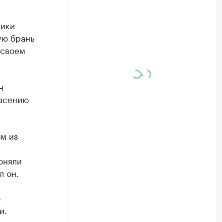
тики
ую брань
 своем
н
пасению
м из
оняли
л он.
о
и.