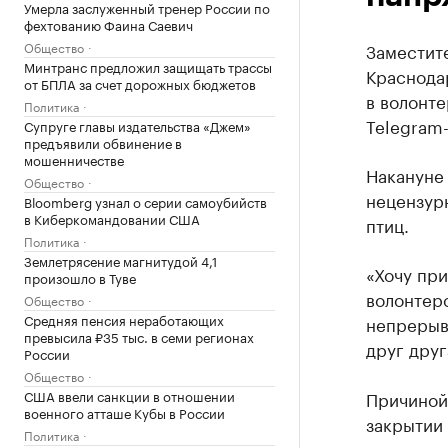
Умерла заслуженный тренер России по
фехтованию Фаина Саевич
Общество
Заместит
Минтранс предложил защищать трассы
Краснода
от БПЛА за счет дорожных бюджетов
в волонте
Политика
Telegram-
Супруге главы издательства «Джем»
предъявили обвинение в
мошенничестве
Накануне 
Общество
нецензур
Bloomberg узнал о серии самоубийств
в Киберкомандовании США
птиц.
Политика
Землетрясение магнитудой 4,1
«Хочу пр
произошло в Туве
волонтер
Общество
Средняя пенсия неработающих
непрерывн
превысила ₽35 тыс. в семи регионах
друг друг
России
Общество
США ввели санкции в отношении
Причиной 
военного атташе Кубы в России
закрытии 
Политика