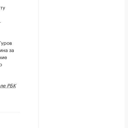
кту
—
Гуров
ина за
ние
ю
ле РБК