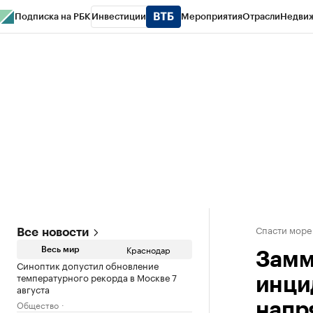
Подписка на РБК
Инвестиции
Мероприятия
Отрасли
Недви
РБК Курсы
РБК Life
Тренды
Визионеры
Национальные проекты
Горо
Газета
Спецпроекты СПб
Конференции СПб
Спецпроекты
Проверк
Спасти море
Все новости
Краснодар
Весь мир
Замм
Синоптик допустил обновление
температурного рекорда в Москве 7
инци
августа
Общество
напр