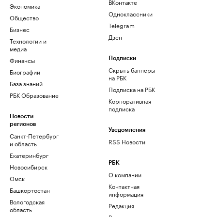
ВКонтакте
Экономика
Одноклассники
Общество
Telegram
Бизнес
Дзен
Технологии и
медиа
Финансы
Подписки
Скрыть баннеры
Биографии
на РБК
База знаний
Подписка на РБК
РБК Образование
Корпоративная
подписка
Новости
регионов
Уведомления
Санкт-Петербург
RSS Новости
и область
Екатеринбург
РБК
Новосибирск
О компании
Омск
Контактная
Башкортостан
информация
Вологодская
Редакция
область
Размещение