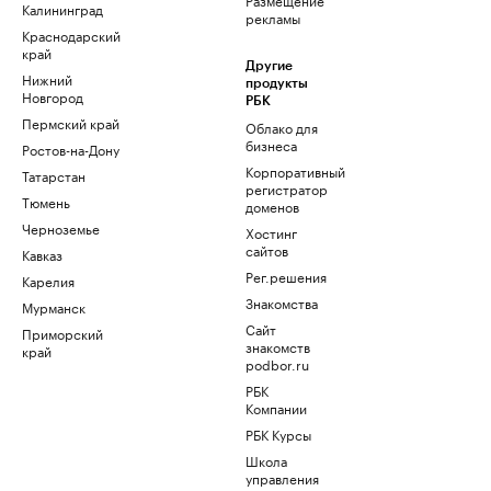
Калининград
рекламы
Краснодарский
край
Другие
Нижний
продукты
Новгород
РБК
Пермский край
Облако для
бизнеса
Ростов-на-Дону
Корпоративный
Татарстан
регистратор
Тюмень
доменов
Черноземье
Хостинг
сайтов
Кавказ
Рег.решения
Карелия
Знакомства
Мурманск
Сайт
Приморский
знакомств
край
podbor.ru
РБК
Компании
РБК Курсы
Школа
управления