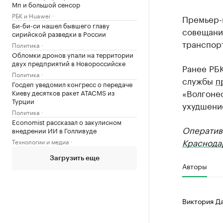
Мп и большой сенсор
РБК и Huawei
Премьер-
Би-би-си нашел бывшего главу
совещани
сирийской разведки в России
транспорт
Политика
Обломки дронов упали на территории
двух предприятий в Новороссийске
Ранее РБК
Политика
службы
п
Госдеп уведомил конгресс о передаче
«Волгонеф
Киеву десятков ракет ATACMS из
Турции
ухудшени
Политика
Economist рассказал о закулисном
Оператив
внедрении ИИ в Голливуде
Краснода
Технологии и медиа
Загрузить еще
Авторы
Виктория Д