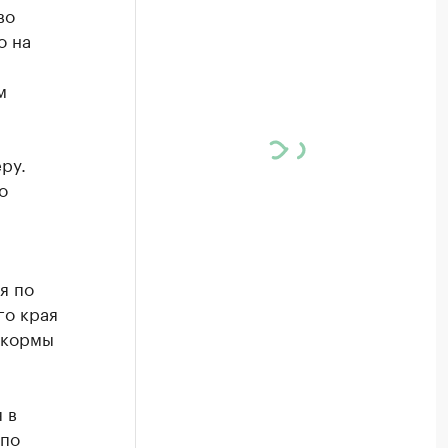
во
о на
м
ру.
о
я по
го края
 кормы
 в
 по