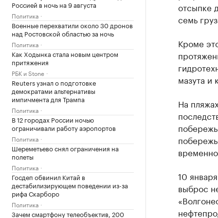
Россией в ночь на 9 августа
отсыпке д
Политика
семь груз
Военные перехватили около 30 дронов
над Ростовской областью за ночь
Кроме эт
Политика
протяженн
Как Ходынка стала новым центром
притяжения
гидротех
РБК и Stone
мазута и 
Reuters узнал о подготовке
демократами альтернативы
импичмента для Трампа
На пляжа
Политика
последств
В 12 городах России ночью
побережь
ограничивали работу аэропортов
побережье
Политика
Шереметьево снял ограничения на
временно
полеты
Политика
10 январ
Госдеп обвинил Китай в
дестабилизирующем поведении из-за
выброс н
рифа Скарборо
«Волгоне
Политика
нефтепрод
Зачем смартфону телеобъектив, 200