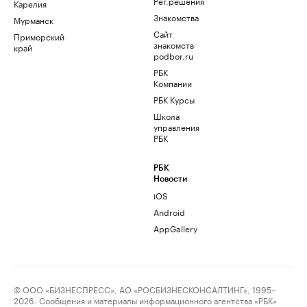
Рег.решения
Карелия
Знакомства
Мурманск
Сайт
Приморский
знакомств
край
podbor.ru
РБК
Компании
РБК Курсы
Школа
управления
РБК
РБК
Новости
iOS
Android
AppGallery
© ООО «БИЗНЕСПРЕСС», АО «РОСБИЗНЕСКОНСАЛТИНГ», 1995–
2026. Сообщения и материалы информационного агентства «РБК»