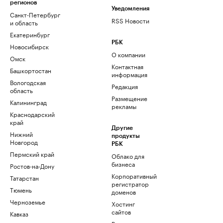
регионов
Уведомления
Санкт-Петербург
RSS Новости
и область
Екатеринбург
РБК
Новосибирск
О компании
Омск
Контактная
Башкортостан
информация
Вологодская
Редакция
область
Размещение
Калининград
рекламы
Краснодарский
край
Другие
Нижний
продукты
Новгород
РБК
Пермский край
Облако для
бизнеса
Ростов-на-Дону
Корпоративный
Татарстан
регистратор
Тюмень
доменов
Черноземье
Хостинг
сайтов
Кавказ