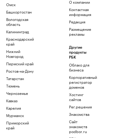
О компании
Омск
Контактная
Башкортостан
информация
Вологодская
Редакция
область
Размещение
Калининград
рекламы
Краснодарский
край
Другие
Нижний
продукты
Новгород
РБК
Пермский край
Облако для
бизнеса
Ростов-на-Дону
Корпоративный
Татарстан
регистратор
Тюмень
доменов
Черноземье
Хостинг
сайтов
Кавказ
Рег.решения
Карелия
Знакомства
Мурманск
Сайт
Приморский
знакомств
край
podbor.ru