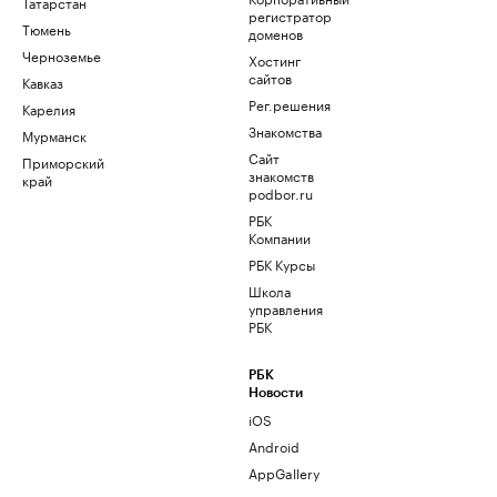
Татарстан
регистратор
Тюмень
доменов
Черноземье
Хостинг
сайтов
Кавказ
Рег.решения
Карелия
Знакомства
Мурманск
Сайт
Приморский
знакомств
край
podbor.ru
РБК
Компании
РБК Курсы
Школа
управления
РБК
РБК
Новости
iOS
Android
AppGallery