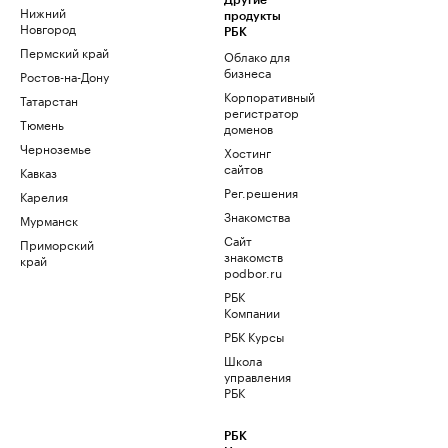
Другие
Нижний
продукты
Новгород
РБК
Пермский край
Облако для
бизнеса
Ростов-на-Дону
Корпоративный
Татарстан
регистратор
Тюмень
доменов
Черноземье
Хостинг
сайтов
Кавказ
Рег.решения
Карелия
Знакомства
Мурманск
Сайт
Приморский
знакомств
край
podbor.ru
РБК
Компании
РБК Курсы
Школа
управления
РБК
РБК