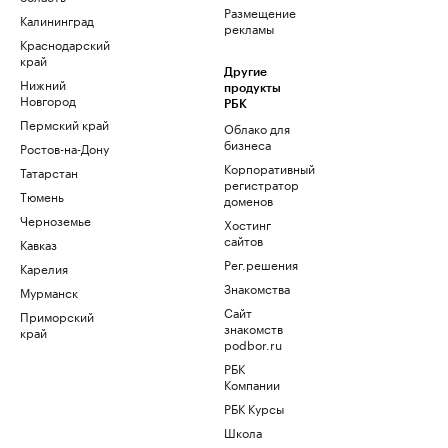
Размещение
Калининград
рекламы
Краснодарский
край
Другие
Нижний
продукты
Новгород
РБК
Пермский край
Облако для
бизнеса
Ростов-на-Дону
Корпоративный
Татарстан
регистратор
Тюмень
доменов
Черноземье
Хостинг
сайтов
Кавказ
Рег.решения
Карелия
Знакомства
Мурманск
Сайт
Приморский
знакомств
край
podbor.ru
РБК
Компании
РБК Курсы
Школа
управления