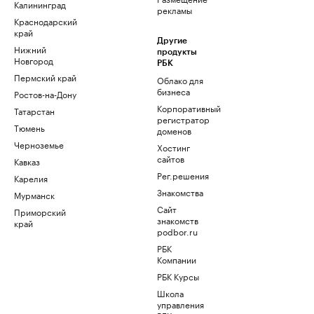
Калининград
рекламы
Краснодарский
край
Другие
Нижний
продукты
Новгород
РБК
Пермский край
Облако для
бизнеса
Ростов-на-Дону
Корпоративный
Татарстан
регистратор
Тюмень
доменов
Черноземье
Хостинг
сайтов
Кавказ
Рег.решения
Карелия
Знакомства
Мурманск
Сайт
Приморский
знакомств
край
podbor.ru
РБК
Компании
РБК Курсы
Школа
управления