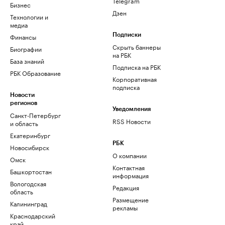
Telegram
Бизнес
Дзен
Технологии и
медиа
Финансы
Подписки
Скрыть баннеры
Биографии
на РБК
База знаний
Подписка на РБК
РБК Образование
Корпоративная
подписка
Новости
регионов
Уведомления
Санкт-Петербург
RSS Новости
и область
Екатеринбург
РБК
Новосибирск
О компании
Омск
Контактная
Башкортостан
информация
Вологодская
Редакция
область
Размещение
Калининград
рекламы
Краснодарский
край