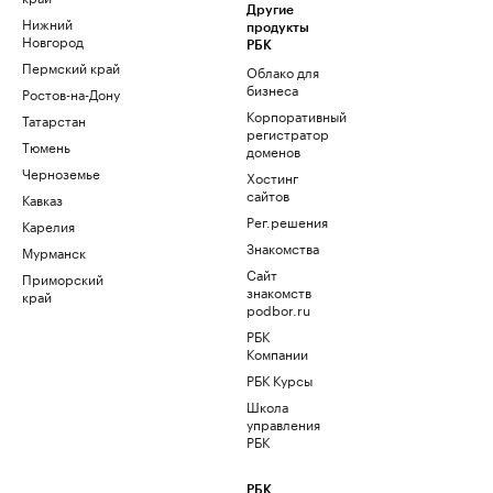
Другие
Нижний
продукты
Новгород
РБК
Пермский край
Облако для
бизнеса
Ростов-на-Дону
Корпоративный
Татарстан
регистратор
Тюмень
доменов
Черноземье
Хостинг
сайтов
Кавказ
Рег.решения
Карелия
Знакомства
Мурманск
Сайт
Приморский
знакомств
край
podbor.ru
РБК
Компании
РБК Курсы
Школа
управления
РБК
РБК