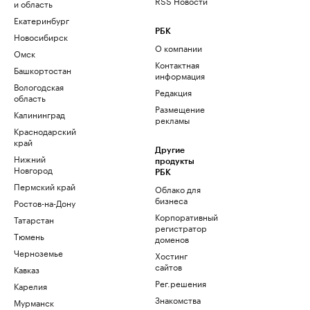
RSS Новости
и область
Екатеринбург
РБК
Новосибирск
О компании
Омск
Контактная
Башкортостан
информация
Вологодская
Редакция
область
Размещение
Калининград
рекламы
Краснодарский
край
Другие
Нижний
продукты
Новгород
РБК
Пермский край
Облако для
бизнеса
Ростов-на-Дону
Корпоративный
Татарстан
регистратор
Тюмень
доменов
Черноземье
Хостинг
сайтов
Кавказ
Рег.решения
Карелия
Знакомства
Мурманск