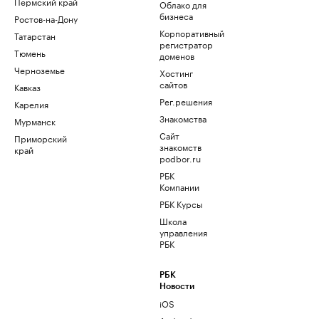
Пермский край
Облако для
бизнеса
Ростов-на-Дону
Корпоративный
Татарстан
регистратор
Тюмень
доменов
Черноземье
Хостинг
сайтов
Кавказ
Рег.решения
Карелия
Знакомства
Мурманск
Сайт
Приморский
знакомств
край
podbor.ru
РБК
Компании
РБК Курсы
Школа
управления
РБК
РБК
Новости
iOS