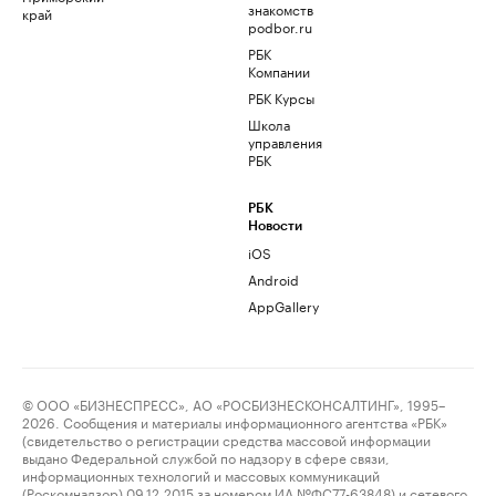
знакомств
край
podbor.ru
РБК
Компании
РБК Курсы
Школа
управления
РБК
РБК
Новости
iOS
Android
AppGallery
© ООО «БИЗНЕСПРЕСС», АО «РОСБИЗНЕСКОНСАЛТИНГ», 1995–
2026. Сообщения и материалы информационного агентства «РБК»
(свидетельство о регистрации средства массовой информации
выдано Федеральной службой по надзору в сфере связи,
информационных технологий и массовых коммуникаций
(Роскомнадзор) 09.12.2015 за номером ИА №ФС77-63848) и сетевого