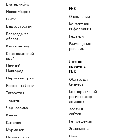
Екатеринбург
РБК
Новосибирск
О компании
Омск
Контактная
Башкортостан
информация
Вологодская
Редакция
область
Размещение
Калининград
рекламы
Краснодарский
край
Другие
Нижний
продукты
Новгород
РБК
Пермский край
Облако для
бизнеса
Ростов-на-Дону
Корпоративный
Татарстан
регистратор
Тюмень
доменов
Черноземье
Хостинг
сайтов
Кавказ
Рег.решения
Карелия
Знакомства
Мурманск
Сайт
Приморский