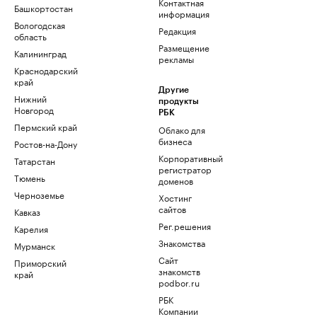
Контактная
Башкортостан
информация
Вологодская
Редакция
область
Размещение
Калининград
рекламы
Краснодарский
край
Другие
Нижний
продукты
Новгород
РБК
Пермский край
Облако для
бизнеса
Ростов-на-Дону
Корпоративный
Татарстан
регистратор
Тюмень
доменов
Черноземье
Хостинг
сайтов
Кавказ
Рег.решения
Карелия
Знакомства
Мурманск
Сайт
Приморский
знакомств
край
podbor.ru
РБК
Компании