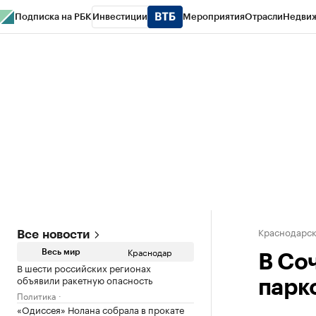
Подписка на РБК
Инвестиции
Мероприятия
Отрасли
Недви
РБК Курсы
РБК Life
Тренды
Визионеры
Национальные проекты
Горо
Газета
Спецпроекты СПб
Конференции СПб
Спецпроекты
Проверк
Краснодарск
Все новости
Краснодар
Весь мир
В Со
В шести российских регионах
объявили ракетную опасность
парк
Политика
«Одиссея» Нолана собрала в прокате