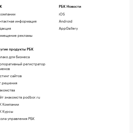
К
РБК Новости
компании
iOS
нтактная информация
Android
дакция
AppGallery
змещение рекламы
угие продукты РБК
лако для бизнеса
рпоративный регистратор
менов
стинг сайтов
г.решения
акомства
йт знакомств podbor.ru
К Компании
К Курсы
ола управления РБК