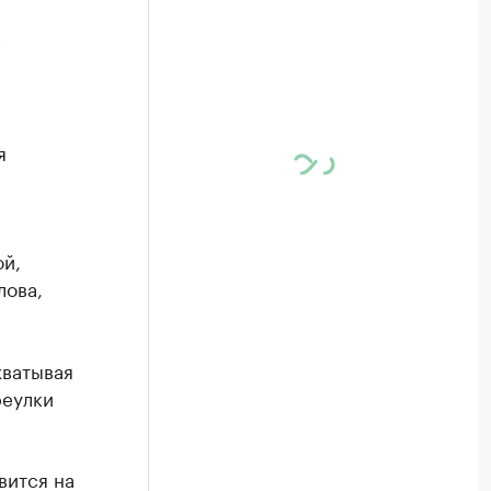
е
я
ой,
лова,
хватывая
реулки
вится на