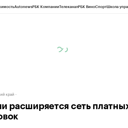
жимость
Autonews
РБК Компании
Телеканал
РБК Вино
Спорт
Школа упра
д
Стиль
Крипто
РБК Бизнес-среда
Дискуссионный клуб
Исследования
К
а контрагентов
Политика
Экономика
Бизнес
Технологии и медиа
Фина
ий край
чи расширяется сеть платны
овок