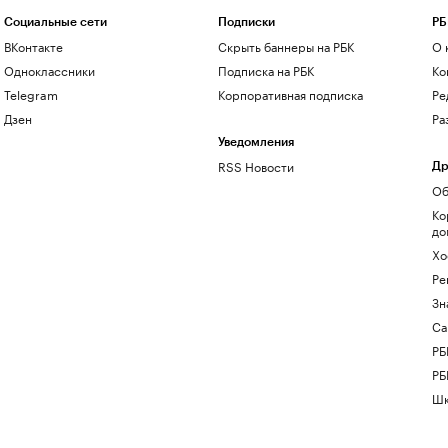
Социальные сети
Подписки
РБ
ВКонтакте
Скрыть баннеры на РБК
О 
Одноклассники
Подписка на РБК
Ко
Telegram
Корпоративная подписка
Ре
Дзен
Ра
Уведомления
RSS Новости
Др
Об
Ко
до
Хо
Ре
Зн
Са
РБ
РБ
Шк