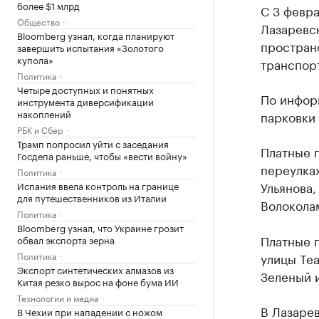
более $1 млрд
С 3 февра
Общество
Лазаревс
Bloomberg узнал, когда планируют
простран
завершить испытания «Золотого
купола»
транспорт
Политика
Четыре доступных и понятных
По инфор
инструмента диверсификации
накоплений
парковки 
РБК и Сбер
Трамп попросил уйти с заседания
Платные п
Госдепа раньше, чтобы «вести войну»
переулках
Политика
Ульянова,
Испания ввела контроль на границе
для путешественников из Италии
Волоколам
Политика
Bloomberg узнал, что Украине грозит
Платные п
обвал экспорта зерна
Политика
улицы Те
Экспорт синтетических алмазов из
Зеленый и
Китая резко вырос на фоне бума ИИ
Технологии и медиа
В Лазаре
В Чехии при нападении с ножом