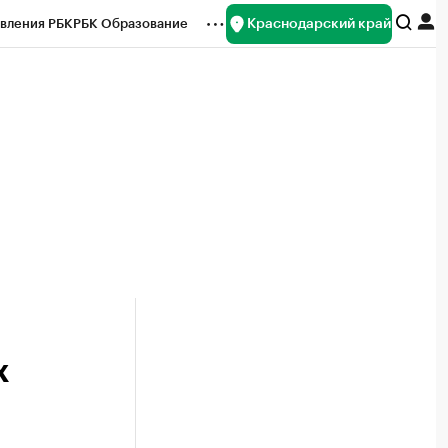
Краснодарский край
вления РБК
РБК Образование
редитные рейтинги
Франшизы
нсы
Рынок наличной валюты
х