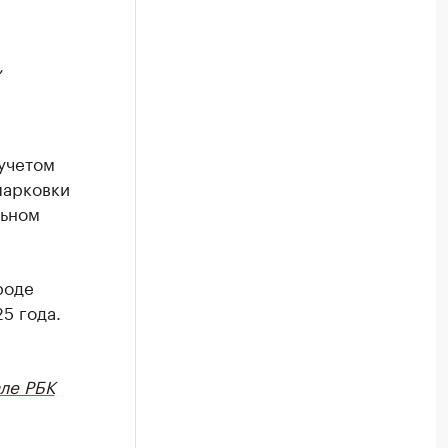
,
 учетом
парковки
льном
роде
5 года.
ле РБК