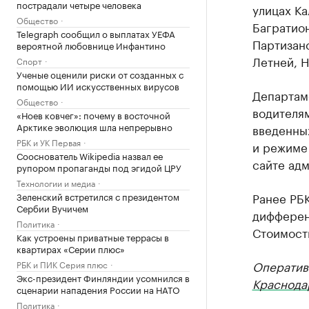
пострадали четыре человека
улицах Ка
Общество
Багратион
Telegraph сообщил о выплатах УЕФА
Партизан
вероятной любовнице Инфантино
Летней, Н
Спорт
Ученые оценили риски от созданных с
помощью ИИ искусственных вирусов
Департам
Общество
водителям
«Ноев ковчег»: почему в восточной
Арктике эволюция шла непрерывно
введенны
РБК и УК Первая
и режиме
Сооснователь Wikipedia назвал ее
сайте ад
рупором пропаганды под эгидой ЦРУ
Технологии и медиа
Ранее РБ
Зеленский встретился с президентом
Сербии Вучичем
дифферен
Политика
Стоимость
Как устроены приватные террасы в
квартирах «Серии плюс»
Оператив
РБК и ПИК Серия плюс
Экс-президент Финляндии усомнился в
Краснода
сценарии нападения России на НАТО
Политика