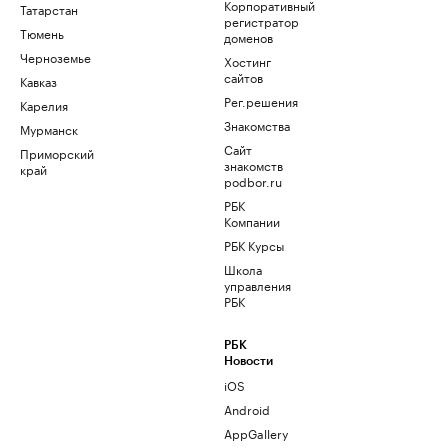
Корпоративный
Татарстан
регистратор
Тюмень
доменов
Черноземье
Хостинг
сайтов
Кавказ
Рег.решения
Карелия
Знакомства
Мурманск
Сайт
Приморский
знакомств
край
podbor.ru
РБК
Компании
РБК Курсы
Школа
управления
РБК
РБК
Новости
iOS
Android
AppGallery