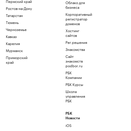
Пермский край
Облако для
бизнеса
Ростов-на-Дону
Корпоративный
Татарстан
регистратор
Тюмень
доменов
Черноземье
Хостинг
сайтов
Кавказ
Рег.решения
Карелия
Знакомства
Мурманск
Сайт
Приморский
знакомств
край
podbor.ru
РБК
Компании
РБК Курсы
Школа
управления
РБК
РБК
Новости
iOS