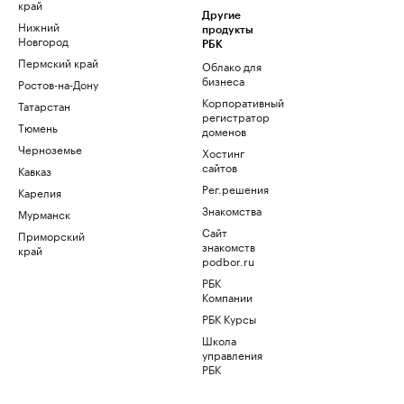
край
Другие
Нижний
продукты
Новгород
РБК
Пермский край
Облако для
бизнеса
Ростов-на-Дону
Корпоративный
Татарстан
регистратор
Тюмень
доменов
Черноземье
Хостинг
сайтов
Кавказ
Рег.решения
Карелия
Знакомства
Мурманск
Сайт
Приморский
знакомств
край
podbor.ru
РБК
Компании
РБК Курсы
Школа
управления
РБК