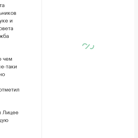
та
ьников
уке и
овета
ужба
о чем
се-таки
но
отметил
м Лицее
щую