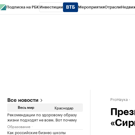
Подписка на РБК
Инвестиции
Мероприятия
Отрасли
Недви
РБК Курсы
РБК Life
Тренды
Визионеры
Национальные проекты
Горо
Газета
Спецпроекты СПб
Конференции СПб
Спецпроекты
Проверк
ProНаука
Все новости
Краснодар
Весь мир
През
Рекомендации по здоровому образу
жизни подходят не всем. Вот почему
«Сир
Образование
Как российские бизнес-школы