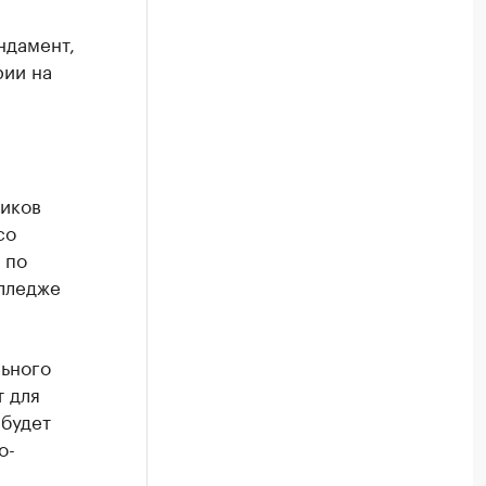
ндамент,
рии на
иков
со
 по
олледже
льного
т для
 будет
о-