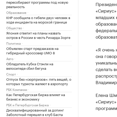
пересобирают программы под новую
Президен
реальность
«Сириус»
Образование
младших к
КНР сообщила о гибели двух человек в
ходе инцидента на морской границе
образова
Общество
федераль
Япония ответит на планы назвать
образоват
остров в России в честь Рихарда Зорге
Политика
Объявлен старт предзаказов на
«Я очень 
гибридный кроссовер UMO 8
она говор
Авто
уникальны
Обладатель Кубка Стэнли на
велосипеде сбил бегуна
сделать в
Спорт
распрост
Отпуск без «сюрпризов»: пять вещей, о
Владимир
которых туристы жалеют в аэропорту
РБК Компании
Елена Шм
Как Петербургская биржа влияет на
бизнес и экономику
«Сириус»
РБК и Петербургская Биржа
программу
Дисквалифицированный за допинг
Заболотный перешел в клуб Басты