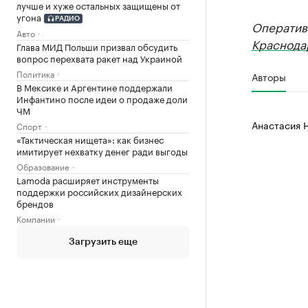
лучше и хуже остальных защищены от
угона
РАДИО
Оператив
Авто
Краснода
Глава МИД Польши призвал обсудить
вопрос перехвата ракет над Украиной
Политика
Авторы
В Мексике и Аргентине поддержали
Инфантино после идеи о продаже доли
ЧМ
Анастасия 
Спорт
«Тактическая нищета»: как бизнес
имитирует нехватку денег ради выгоды
Образование
Lamoda расширяет инструменты
поддержки российских дизайнерских
брендов
Компании
Загрузить еще