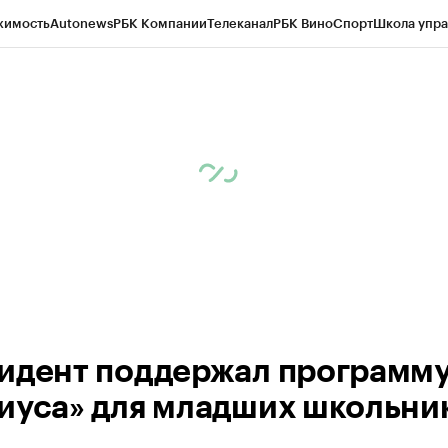
жимость
Autonews
РБК Компании
Телеканал
РБК Вино
Спорт
Школа упра
д
Стиль
Крипто
РБК Бизнес-среда
Дискуссионный клуб
Исследования
К
а контрагентов
Политика
Экономика
Бизнес
Технологии и медиа
Фина
идент поддержал программ
иуса» для младших школьни