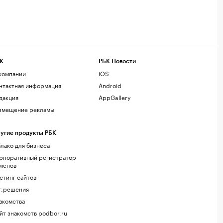
К
РБК Новости
компании
iOS
нтактная информация
Android
дакция
AppGallery
змещение рекламы
угие продукты РБК
лако для бизнеса
рпоративный регистратор
менов
стинг сайтов
г.решения
акомства
йт знакомств podbor.ru