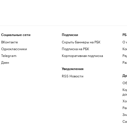
Социальные сети
Подписки
РБ
ВКонтакте
Скрыть баннеры на РБК
О 
Одноклассники
Подписка на РБК
Ко
Telegram
Корпоративная подписка
Ре
Дзен
Ра
Уведомления
RSS Новости
Др
Об
Ко
до
Хо
Ре
Зн
Са