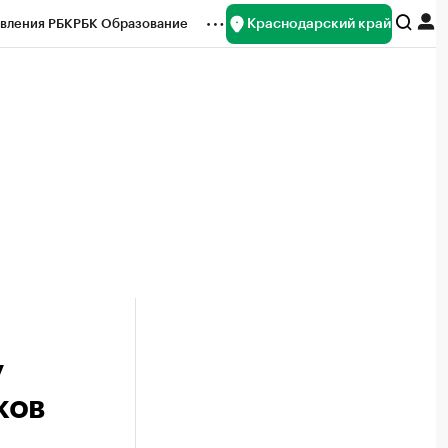
Краснодарский край
вления РБК
РБК Образование
редитные рейтинги
Франшизы
нсы
Рынок наличной валюты
у
ков