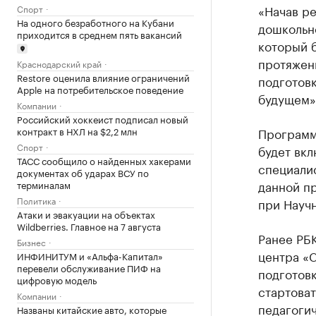
«Начав р
Спорт
На одного безработного на Кубани
дошкольн
приходится в среднем пять вакансий
который 
протяжен
Краснодарский край
Restore оценила влияние ограничений
подготов
Apple на потребительское поведение
будущем»
Компании
Российский хоккеист подписал новый
контракт в НХЛ на $2,2 млн
Программ
Спорт
будет вкл
ТАСС сообщило о найденных хакерами
специалис
документах об ударах ВСУ по
данной пр
терминалам
Политика
при Науч
Атаки и эвакуации на объектах
Wildberries. Главное на 7 августа
Ранее РБ
Бизнес
центра «С
ИНФИНИТУМ и «Альфа-Капитал»
перевели обслуживание ПИФ на
подготовк
цифровую модель
стартоват
Компании
педагогич
Названы китайские авто, которые