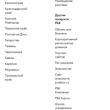
Размещение
Калининград
рекламы
Краснодарский
край
Другие
Нижний
продукты
Новгород
РБК
Пермский край
Облако для
бизнеса
Ростов-на-Дону
Корпоративный
Татарстан
регистратор
Тюмень
доменов
Черноземье
Хостинг
сайтов
Кавказ
Рег.решения
Карелия
Знакомства
Мурманск
Сайт
Приморский
знакомств
край
podbor.ru
РБК
Компании
РБК Курсы
Школа
управления