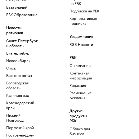
на РБК
База знаний
Подписка на РБК
РБК Образование
Корпоративная
подписка
Новости
регионов
Уведомления
Санкт-Петербург
RSS Новости
и область
Екатеринбург
РБК
Новосибирск
О компании
Омск
Контактная
Башкортостан
информация
Вологодская
Редакция
область
Размещение
Калининград
рекламы
Краснодарский
край
Другие
Нижний
продукты
Новгород
РБК
Пермский край
Облако для
бизнеса
Ростов-на-Дону