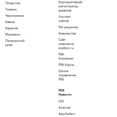
Корпоративный
Татарстан
регистратор
Тюмень
доменов
Черноземье
Хостинг
сайтов
Кавказ
Рег.решения
Карелия
Знакомства
Мурманск
Сайт
Приморский
знакомств
край
podbor.ru
РБК
Компании
РБК Курсы
Школа
управления
РБК
РБК
Новости
iOS
Android
AppGallery