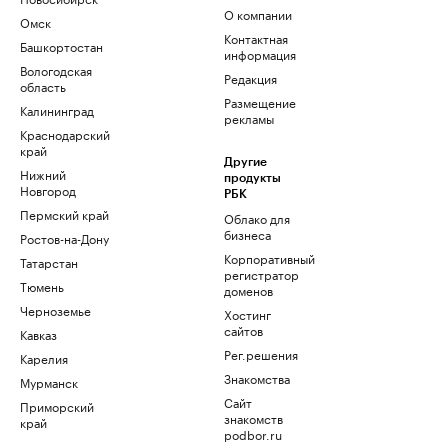
О компании
Омск
Контактная
Башкортостан
информация
Вологодская
Редакция
область
Размещение
Калининград
рекламы
Краснодарский
край
Другие
Нижний
продукты
Новгород
РБК
Пермский край
Облако для
бизнеса
Ростов-на-Дону
Корпоративный
Татарстан
регистратор
Тюмень
доменов
Черноземье
Хостинг
сайтов
Кавказ
Рег.решения
Карелия
Знакомства
Мурманск
Сайт
Приморский
знакомств
край
podbor.ru