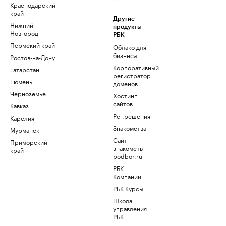
Краснодарский
край
Другие
Нижний
продукты
Новгород
РБК
Пермский край
Облако для
бизнеса
Ростов-на-Дону
Корпоративный
Татарстан
регистратор
Тюмень
доменов
Черноземье
Хостинг
сайтов
Кавказ
Рег.решения
Карелия
Знакомства
Мурманск
Сайт
Приморский
знакомств
край
podbor.ru
РБК
Компании
РБК Курсы
Школа
управления
РБК