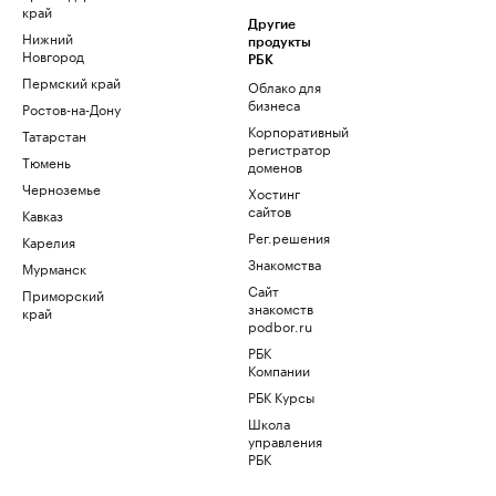
край
Другие
Нижний
продукты
Новгород
РБК
Пермский край
Облако для
бизнеса
Ростов-на-Дону
Корпоративный
Татарстан
регистратор
Тюмень
доменов
Черноземье
Хостинг
сайтов
Кавказ
Рег.решения
Карелия
Знакомства
Мурманск
Сайт
Приморский
знакомств
край
podbor.ru
РБК
Компании
РБК Курсы
Школа
управления
РБК