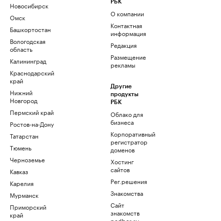
РБК
Новосибирск
О компании
Омск
Контактная
Башкортостан
информация
Вологодская
Редакция
область
Размещение
Калининград
рекламы
Краснодарский
край
Другие
Нижний
продукты
Новгород
РБК
Пермский край
Облако для
бизнеса
Ростов-на-Дону
Корпоративный
Татарстан
регистратор
Тюмень
доменов
Черноземье
Хостинг
сайтов
Кавказ
Рег.решения
Карелия
Знакомства
Мурманск
Сайт
Приморский
знакомств
край
podbor.ru