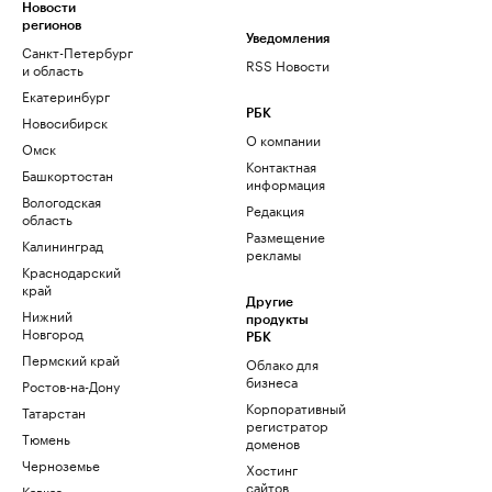
Новости
регионов
Уведомления
Санкт-Петербург
RSS Новости
и область
Екатеринбург
РБК
Новосибирск
О компании
Омск
Контактная
Башкортостан
информация
Вологодская
Редакция
область
Размещение
Калининград
рекламы
Краснодарский
край
Другие
Нижний
продукты
Новгород
РБК
Пермский край
Облако для
бизнеса
Ростов-на-Дону
Корпоративный
Татарстан
регистратор
Тюмень
доменов
Черноземье
Хостинг
сайтов
Кавказ