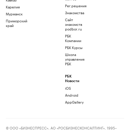
Рег.решения
Карелия
Знакомства
Мурманск
Сайт
Приморский
знакомств
край
podbor.ru
РБК
Компании
РБК Курсы
Школа
управления
РБК
РБК
Новости
iOS
Android
AppGallery
© ООО «БИЗНЕСПРЕСС», АО «РОСБИЗНЕСКОНСАЛТИНГ», 1995–