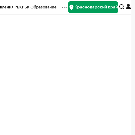
Краснодарский край
вления РБК
РБК Образование
редитные рейтинги
Франшизы
нсы
Рынок наличной валюты