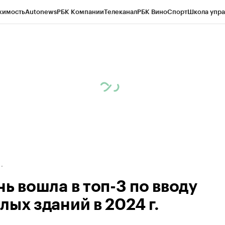
жимость
Autonews
РБК Компании
Телеканал
РБК Вино
Спорт
Школа упра
д
Стиль
Крипто
РБК Бизнес-среда
Дискуссионный клуб
Исследования
К
а контрагентов
Политика
Экономика
Бизнес
Технологии и медиа
Фина
ь вошла в топ-3 по вводу
лых зданий в 2024 г.