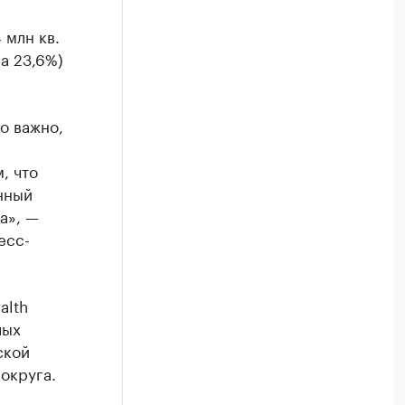
 млн кв.
а 23,6%)
о важно,
, что
нный
а», —
есс-
alth
лых
ской
округа.