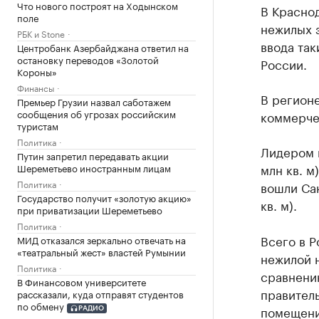
Что нового построят на Ходынском
В Краснод
поле
нежилых з
РБК и Stone
ввода так
Центробанк Азербайджана ответил на
остановку переводов «Золотой
России.
Короны»
Финансы
В регионе
Премьер Грузии назвал саботажем
сообщения об угрозах российским
коммерче
туристам
Политика
Лидером 
Путин запретил передавать акции
млн кв. м
Шереметьево иностранным лицам
Политика
вошли Сан
Государство получит «золотую акцию»
кв. м).
при приватизации Шереметьево
Политика
Всего в Р
МИД отказался зеркально отвечать на
«театральный жест» властей Румынии
нежилой н
Политика
сравнени
В Финансовом университете
правител
рассказали, куда отправят студентов
по обмену
помещений
РАДИО