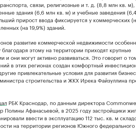
ранспорта, связи, религиозные и т. д. (8,8 млн кв. м),
ные здания (6,6 млн кв. м) и учебные заведения (6,4
льший прирост ввода фиксируется у коммерческих (н
енных (на 19,9%) зданий.
ионов развитие коммерческой недвижимости особенн
у благодаря этому на территории приходят крупные
и и они могут активно развиваться. Это говорит о том
аний в этих регионах создан комфортный инвестицио
другие привлекательные условия для развития бизнес
 министра строительства и ЖКХ Ирека Файзуллина пр
щал
РБК Краснодар, по данным директора Commonwe
ip Полины Афанасьевой, в 2025 году застройщики жи
нировали ввести в эксплуатацию 112 тыс. кв. м склад
ости на территории регионов Южного федерального 