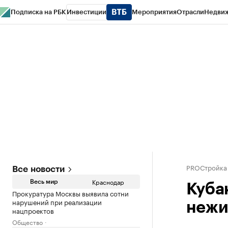
Подписка на РБК
Инвестиции
Мероприятия
Отрасли
Недви
РБК Курсы
РБК Life
Тренды
Визионеры
Национальные проекты
Горо
Газета
Спецпроекты СПб
Конференции СПб
Спецпроекты
Проверк
PROСтройка
Все новости
Краснодар
Весь мир
Кубан
Прокуратура Москвы выявила сотни
нарушений при реализации
нежи
нацпроектов
Общество