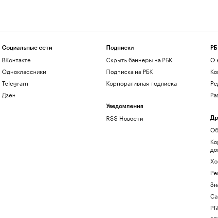
Социальные сети
Подписки
РБ
ВКонтакте
Скрыть баннеры на РБК
О 
Одноклассники
Подписка на РБК
Ко
Telegram
Корпоративная подписка
Ре
Дзен
Ра
Уведомления
RSS Новости
Др
Об
Ко
до
Хо
Ре
Зн
Са
РБ