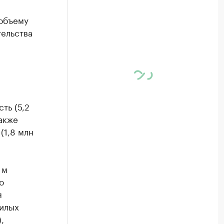
 объему
тельства
ть (5,2
также
(1,8 млн
 м
о
я
жилых
,