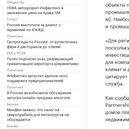
Общество
объекты т
УЕФА заподозрил Инфантино в
промышлен
занижении цены на права ЧМ
м). Наибо
Спорт
Россия выступила за диалог с
и промышл
Арменией по ЮКЖД
Политика
«Для рег
Гастрогиды по России: от аутентичных
ферм и ресторанов до отелей
поскольк
РБК и РСХБ
инвестици
Путин подписал указ, разрешающий
для комп
приватизацию аэропорта Шереметьево
климат и 
Политика
цитирует
Wildberries запустил единое окно
поддержки предпринимателей
служба.
Политика
В России возобновили обсуждение
Как
сооб
запуска онлайн-продажи алкоголя
Partnersh
Бизнес
Минфин заявил, что налог на
домов пла
сверхприбыль для металлургов не
недвижим
обсуждается
Бизнес