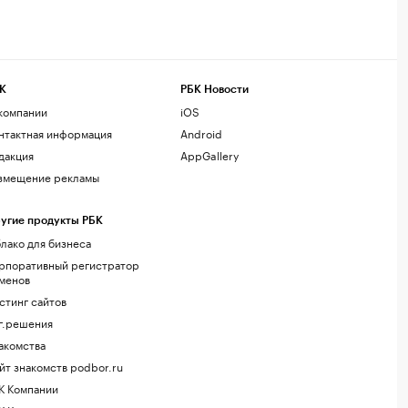
К
РБК Новости
компании
iOS
нтактная информация
Android
дакция
AppGallery
змещение рекламы
угие продукты РБК
лако для бизнеса
рпоративный регистратор
менов
стинг сайтов
г.решения
акомства
йт знакомств podbor.ru
К Компании