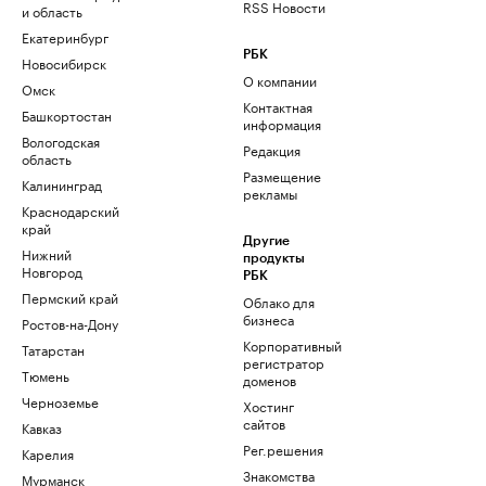
RSS Новости
и область
Екатеринбург
РБК
Новосибирск
О компании
Омск
Контактная
Башкортостан
информация
Вологодская
Редакция
область
Размещение
Калининград
рекламы
Краснодарский
край
Другие
Нижний
продукты
Новгород
РБК
Пермский край
Облако для
бизнеса
Ростов-на-Дону
Корпоративный
Татарстан
регистратор
Тюмень
доменов
Черноземье
Хостинг
сайтов
Кавказ
Рег.решения
Карелия
Знакомства
Мурманск