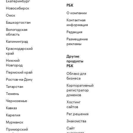
Екатеринбург
РБК
Новосибирск
О компании
Омск
Контактная
Башкортостан
информация
Вологодская
Редакция
область
Размещение
Калининград
рекламы
Краснодарский
край
Другие
Нижний
продукты
Новгород
РБК
Пермский край
Облако для
бизнеса
Ростов-на-Дону
Корпоративный
Татарстан
регистратор
Тюмень
доменов
Черноземье
Хостинг
сайтов
Кавказ
Рег.решения
Карелия
Знакомства
Мурманск
Сайт
Приморский
знакомств