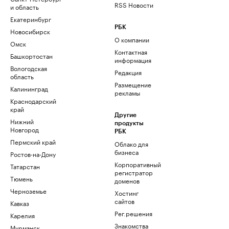
RSS Новости
и область
Екатеринбург
РБК
Новосибирск
О компании
Омск
Контактная
Башкортостан
информация
Вологодская
Редакция
область
Размещение
Калининград
рекламы
Краснодарский
край
Другие
Нижний
продукты
Новгород
РБК
Пермский край
Облако для
бизнеса
Ростов-на-Дону
Корпоративный
Татарстан
регистратор
Тюмень
доменов
Черноземье
Хостинг
сайтов
Кавказ
Рег.решения
Карелия
Знакомства
Мурманск