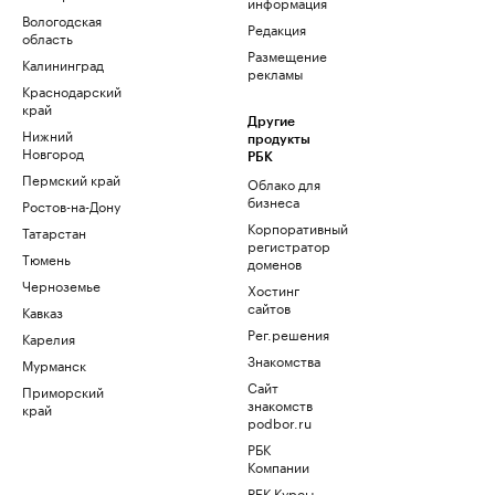
информация
Вологодская
Редакция
область
Размещение
Калининград
рекламы
Краснодарский
край
Другие
Нижний
продукты
Новгород
РБК
Пермский край
Облако для
бизнеса
Ростов-на-Дону
Корпоративный
Татарстан
регистратор
Тюмень
доменов
Черноземье
Хостинг
сайтов
Кавказ
Рег.решения
Карелия
Знакомства
Мурманск
Сайт
Приморский
знакомств
край
podbor.ru
РБК
Компании
РБК Курсы