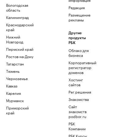
Вологодская
Редакция
область
Размещение
Калининград
рекламы
Краснодарский
край
Другие
Нижний
продукты
Новгород
РБК
Пермский край
Облако для
бизнеса
Ростов-на-Дону
Корпоративный
Татарстан
регистратор
Тюмень
доменов
Черноземье
Хостинг
сайтов
Кавказ
Рег.решения
Карелия
Знакомства
Мурманск
Сайт
Приморский
знакомств
край
podbor.ru
РБК
Компании
РБК Курсы