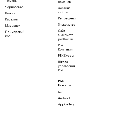
Тюмень
доменов
Черноземье
Хостинг
сайтов
Кавказ
Рег.решения
Карелия
Знакомства
Мурманск
Сайт
Приморский
знакомств
край
podbor.ru
РБК
Компании
РБК Курсы
Школа
управления
РБК
РБК
Новости
iOS
Android
AppGallery