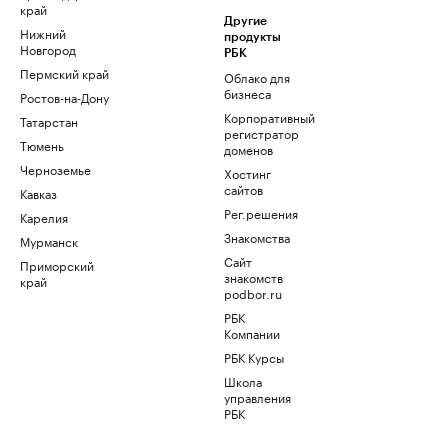
край
Другие
Нижний
продукты
Новгород
РБК
Пермский край
Облако для
бизнеса
Ростов-на-Дону
Корпоративный
Татарстан
регистратор
Тюмень
доменов
Черноземье
Хостинг
сайтов
Кавказ
Рег.решения
Карелия
Знакомства
Мурманск
Сайт
Приморский
знакомств
край
podbor.ru
РБК
Компании
РБК Курсы
Школа
управления
РБК