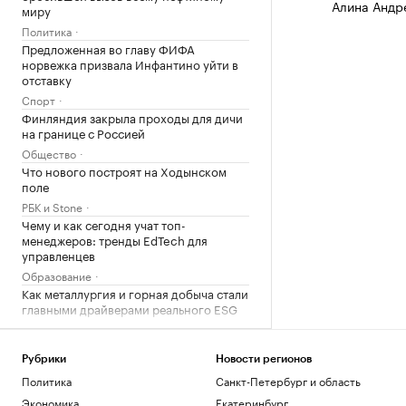
Алина Андр
миру
Политика
Предложенная во главу ФИФА
норвежка призвала Инфантино уйти в
отставку
Спорт
Финляндия закрыла проходы для дичи
на границе с Россией
Общество
Что нового построят на Ходынском
поле
РБК и Stone
Чему и как сегодня учат топ-
менеджеров: тренды EdTech для
управленцев
Образование
Как металлургия и горная добыча стали
главными драйверами реального ESG
Отрасли
Как Трамп решил положить конец
«родильному туризму» в США
Рубрики
Новости регионов
Политика
Санкт-Петербург и область
Политика
Ахмату Кадырову присвоили звание
Экономика
Екатеринбург