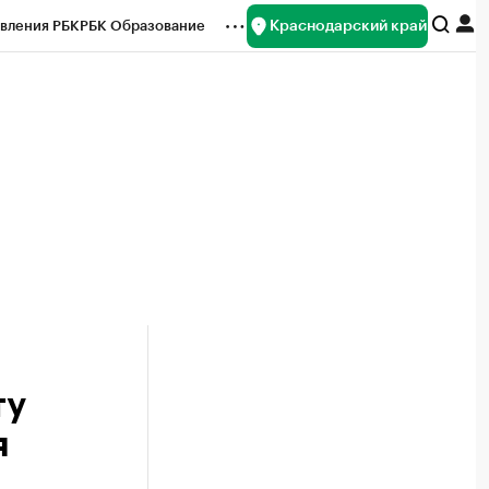
Краснодарский край
вления РБК
РБК Образование
редитные рейтинги
Франшизы
нсы
Рынок наличной валюты
ту
я