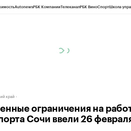
жимость
Autonews
РБК Компании
Телеканал
РБК Вино
Спорт
Школа упра
д
Стиль
Крипто
РБК Бизнес-среда
Дискуссионный клуб
Исследования
К
а контрагентов
Политика
Экономика
Бизнес
Технологии и медиа
Фина
ий край
енные ограничения на рабо
порта Сочи ввели 26 феврал