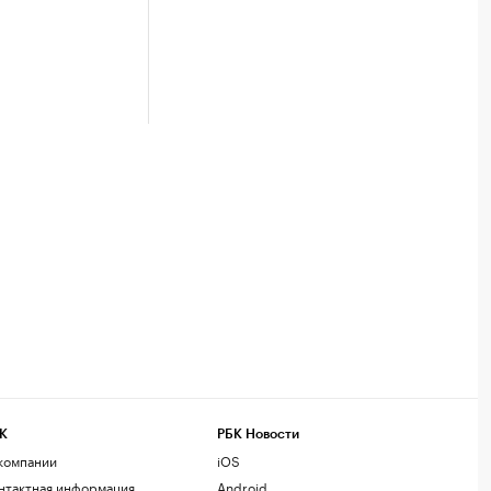
К
РБК Новости
компании
iOS
нтактная информация
Android