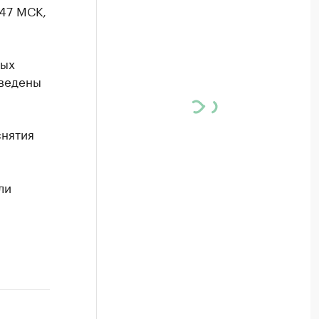
:47 МСК,
ных
введены
снятия
ли