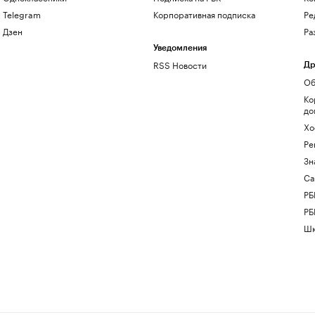
Telegram
Корпоративная подписка
Ре
Дзен
Ра
Уведомления
RSS Новости
Др
Об
Ко
до
Хо
Ре
Зн
Са
РБ
РБ
Шк