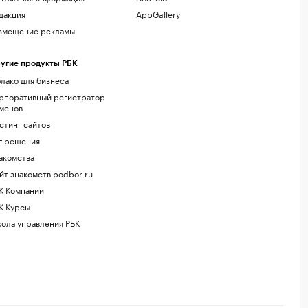
дакция
AppGallery
змещение рекламы
угие продукты РБК
лако для бизнеса
рпоративный регистратор
менов
стинг сайтов
г.решения
акомства
йт знакомств podbor.ru
К Компании
К Курсы
ола управления РБК