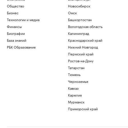
Героя Чеченской Республики
Общество
Новосибирск
Общество
Бизнес
Омск
L'Equipe узнала о возможном уходе
Технологии и медиа
Башкортостан
Сафонова из ПСЖ летом 2027 года
Спорт
Финансы
Вологодская область
Иск о снятии «Яблока» с выборов
Биографии
Калининград
обосновали фото Бони и «вокзалом»
База знаний
Краснодарский край
ChatGPT
РБК Образование
Нижний Новгород
Политика
Навроцкий связал помощь Киеву с
Пермский край
отказом «от флагов Бандеры»
Ростов-на-Дону
Политика
Татарстан
Взлом на $100 млн и уязвимость
Тюмень
биткоина. События недели на
крипторынке
Черноземье
Крипто
Кавказ
Карелия
Загрузить еще
Мурманск
Приморский край