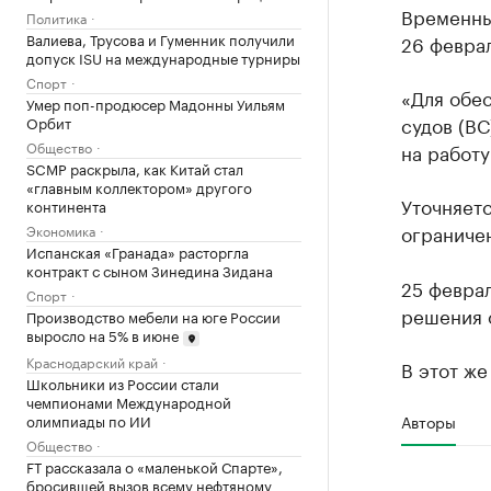
Временные
Политика
Валиева, Трусова и Гуменник получили
26 февра
допуск ISU на международные турниры
Спорт
«Для обе
Умер поп-продюсер Мадонны Уильям
судов (ВС
Орбит
Общество
на работу
SCMP раскрыла, как Китай стал
«главным коллектором» другого
Уточняетс
континента
ограниче
Экономика
Испанская «Гранада» расторгла
контракт с сыном Зинедина Зидана
25 февра
Спорт
решения о
Производство мебели на юге России
выросло на 5% в июне
Краснодарский край
В этот ж
Школьники из России стали
чемпионами Международной
олимпиады по ИИ
Авторы
Общество
FT рассказала о «маленькой Спарте»,
бросившей вызов всему нефтяному