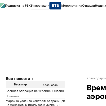
Подписка на РБК
Инвестиции
Мероприятия
Отрасли
Недви
РБК Курсы
РБК Life
Тренды
Визионеры
Национальные проекты
Горо
Газета
Спецпроекты СПб
Конференции СПб
Спецпроекты
Проверк
Краснодарск
Все новости
Краснодар
Весь мир
Врем
Военная операция на Украине. Онлайн
аэро
Политика
Марокко усилило контроль за границей
на фоне новых призывов к миграции