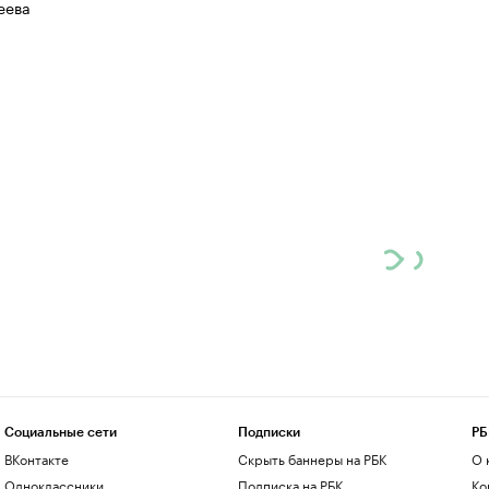
еева
Социальные сети
Подписки
РБ
ВКонтакте
Скрыть баннеры на РБК
О 
Одноклассники
Подписка на РБК
Ко