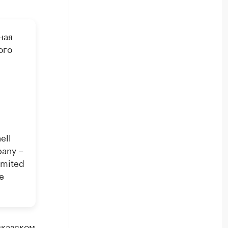
ная
ого
ell
pany –
imited
e
вказском