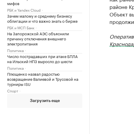
мифов
районе Кр
РБК и Yandex Cloud
Объект вы
Зачем малому и среднему бизнесу
продолжи
облигации и что важно знать о бирже
РБК и МСП Банк
На Запорожской АЭС объяснили
Оператив
причину отключения внешнего
Краснода
электропитания
Политика
Число пострадавших при атаке БПЛА
на Ильский НПЗ выросло до шести
Политика
Плющенко назвал радостью
возвращение Валиевой и Трусовой на
турниры ISU
Спорт
Загрузить еще