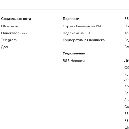
Социальные сети
Подписки
РБ
ВКонтакте
Скрыть баннеры на РБК
О 
Одноклассники
Подписка на РБК
Ко
Telegram
Корпоративная подписка
Ре
Дзен
Ра
Уведомления
RSS Новости
Др
Об
Ко
до
Хо
Ре
Зн
Са
РБ
РБ
Шк