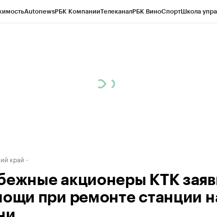
жимость
Autonews
РБК Компании
Телеканал
РБК Вино
Спорт
Школа упра
д
Стиль
Крипто
РБК Бизнес-среда
Дискуссионный клуб
Исследования
К
а контрагентов
Политика
Экономика
Бизнес
Технологии и медиа
Фина
ий край
бежные акционеры КТК зая
мощи при ремонте станции н
ни