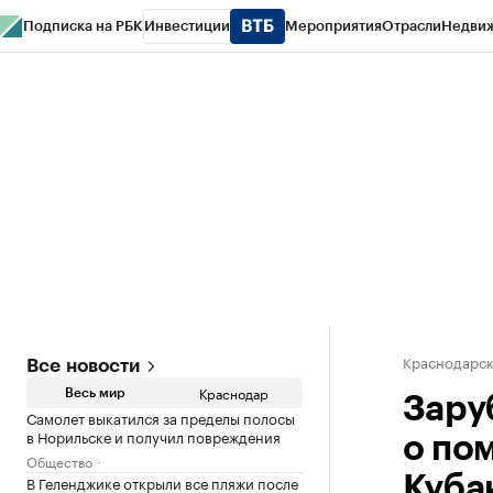
Подписка на РБК
Инвестиции
Мероприятия
Отрасли
Недви
РБК Курсы
РБК Life
Тренды
Визионеры
Национальные проекты
Горо
Газета
Спецпроекты СПб
Конференции СПб
Спецпроекты
Проверк
Краснодарск
Все новости
Краснодар
Весь мир
Зару
Самолет выкатился за пределы полосы
в Норильске и получил повреждения
о по
Общество
В Геленджике открыли все пляжи после
Куба