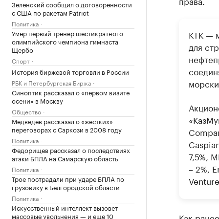
права.
Зеленский сообщил о договоренности
с США по ракетам Patriot
Политика
Умер первый тренер шестикратного
КТК — 
олимпийского чемпиона гимнаста
для ст
Щербо
нефтеп
Спорт
соедин
История биржевой торговли в России
морски
РБК и Петербургская Биржа
Синоптик рассказал о «первом визите
осени» в Москву
Акцион
Общество
«КазМун
Медведев рассказал о «жестких»
переговорах с Саркози в 2008 году
Company
Политика
Caspian
Федорищев рассказал о последствиях
7,5%, М
атаки БПЛА на Самарскую область
– 2%, En
Политика
Трое пострадали при ударе БПЛА по
Venture
грузовику в Белгородской области
Политика
Искусственный интеллект вызовет
массовые увольнения — и еще 10
Как ране