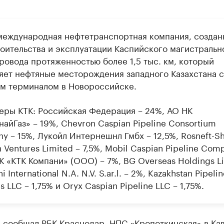
международная нефтетранспортная компания, создан
роительства и эксплуатации Каспийского магистральн
ровода протяженностью более 1,5 тыс. км, который
яет нефтяные месторождения западного Казахстана с
м терминалом в Новороссийске.
еры КТК: Российская Федерация – 24%, АО НК
айГаз» – 19%, Chevron Caspian Pipeline Consortium
 – 15%, Лукойл Интернешнл Гмбх – 12,5%, Rosneft-Sh
 Ventures Limited – 7,5%, Mobil Caspian Pipeline Com
К «КТК Компани» (ООО) – 7%, BG Overseas Holdings L
i International N.A. N.V. S.ar.l. – 2%, Kazakhstan Pipelin
s LLC – 1,75% и Oryx Caspian Pipeline LLC – 1,75%.
е
сообщал
РБК Краснодар, НПС «Кропоткинская» в Ка