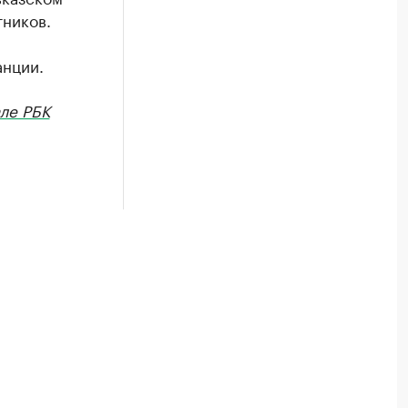
тников.
анции.
ле РБК