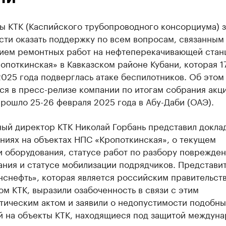
ы КТК (Каспийского трубопроводного консорциума) з
сти оказать поддержку по всем вопросам, связанным
ием ремонтных работ на нефтеперекачивающей стан
опоткинская» в Кавказском районе Кубани, которая 1
025 года подверглась атаке беспилотников. Об этом
ся в пресс-релизе компании по итогам собрания акц
рошло 25-26 февраля 2025 года в Абу-Даби (ОАЭ).
ый директор КТК Николай Горбань представил докла
ниях на объектах НПС «Кропоткинская», о текущем
 оборудования, статусе работ по разбору поврежде
ания и статусе мобилизации подрядчиков. Представи
нснефть», которая является российским правительст
м КТК, выразили озабоченность в связи с этим
тическим актом и заявили о недопустимости подобны
й на объекты КТК, находящиеся под защитой междун