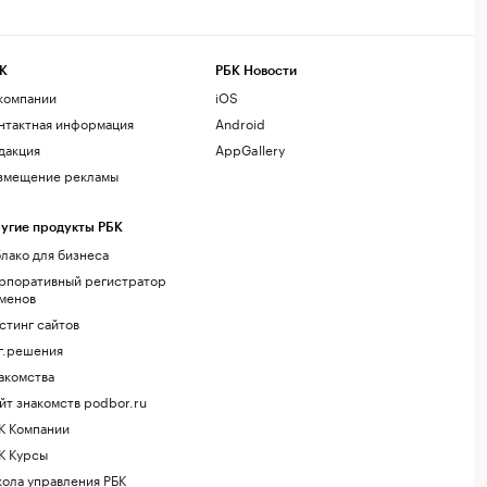
К
РБК Новости
компании
iOS
нтактная информация
Android
дакция
AppGallery
змещение рекламы
угие продукты РБК
лако для бизнеса
рпоративный регистратор
менов
стинг сайтов
г.решения
акомства
йт знакомств podbor.ru
К Компании
К Курсы
ола управления РБК