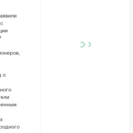
аявили
 с
ции
7
ионеров,
д о
нного
тели
венным
х
ародного