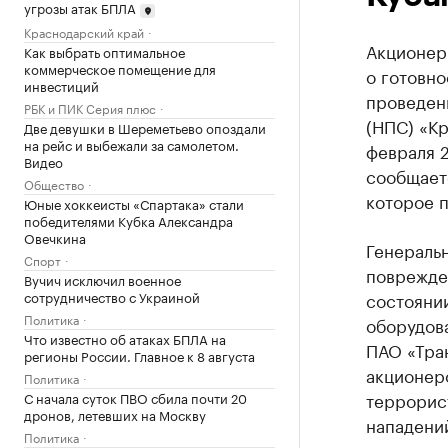
угрозы атак БПЛА
Краснодарский край
Акционер
Как выбрать оптимальное
коммерческое помещение для
о готовно
инвестиций
проведен
РБК и ПИК Серия плюс
(НПС) «Кр
Две девушки в Шереметьево опоздали
на рейс и выбежали за самолетом.
февраля 2
Видео
сообщает
Общество
которое п
Юные хоккеисты «Спартака» стали
победителями Кубка Александра
Овечкина
Генеральн
Спорт
поврежде
Вучич исключил военное
сотрудничество с Украиной
состоянии
Политика
оборудов
Что известно об атаках БПЛА на
ПАО «Тра
регионы России. Главное к 8 августа
акционеро
Политика
террорис
С начала суток ПВО сбила почти 20
дронов, летевших на Москву
нападени
Политика