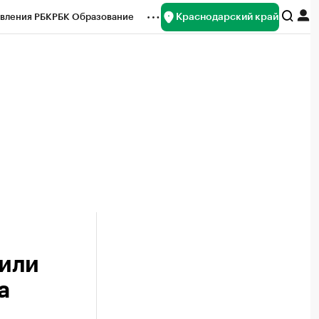
Краснодарский край
вления РБК
РБК Образование
редитные рейтинги
Франшизы
нсы
Рынок наличной валюты
вили
а