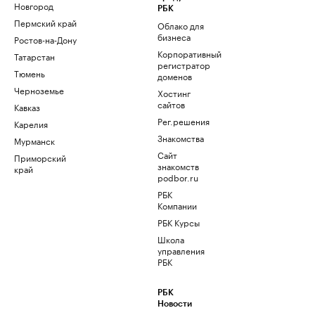
Новгород
РБК
Пермский край
Облако для
бизнеса
Ростов-на-Дону
Корпоративный
Татарстан
регистратор
Тюмень
доменов
Черноземье
Хостинг
сайтов
Кавказ
Рег.решения
Карелия
Знакомства
Мурманск
Сайт
Приморский
знакомств
край
podbor.ru
РБК
Компании
РБК Курсы
Школа
управления
РБК
РБК
Новости