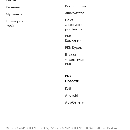
Рег.решения
Карелия
Знакомства
Мурманск
Сайт
Приморский
знакомств
край
podbor.ru
РБК
Компании
РБК Курсы
Школа
управления
РБК
РБК
Новости
iOS
Android
AppGallery
© ООО «БИЗНЕСПРЕСС», АО «РОСБИЗНЕСКОНСАЛТИНГ», 1995–