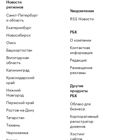
Новости
регионов
Уведомления
Санкт-Петербург
RSS Новости
и область
Екатеринбург
РБК
Новосибирск
О компании
Омск
Контактная
Башкортостан
информация
Вологодская
Редакция
область
Размещение
Калининград
рекламы
Краснодарский
край
Другие
Нижний
продукты
Новгород
РБК
Пермский край
Облако для
бизнеса
Ростов-на-Дону
Корпоративный
Татарстан
регистратор
Тюмень
доменов
Черноземье
Хостинг
сайтов
Кавказ