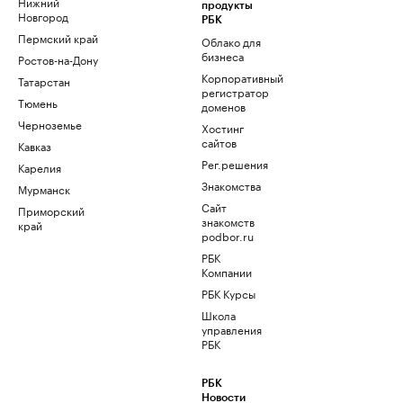
Нижний
продукты
Новгород
РБК
Пермский край
Облако для
бизнеса
Ростов-на-Дону
Корпоративный
Татарстан
регистратор
Тюмень
доменов
Черноземье
Хостинг
сайтов
Кавказ
Рег.решения
Карелия
Знакомства
Мурманск
Сайт
Приморский
знакомств
край
podbor.ru
РБК
Компании
РБК Курсы
Школа
управления
РБК
РБК
Новости