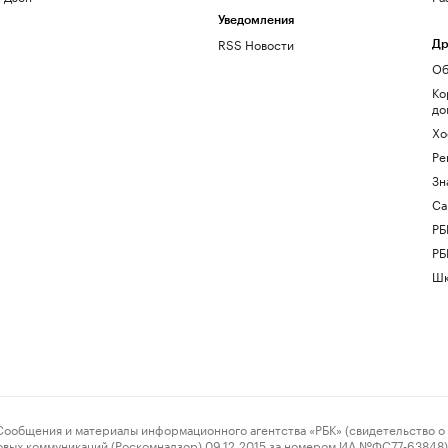
Уведомления
RSS Новости
Др
Об
Ко
до
Хо
Ре
Зн
Са
РБ
РБ
Шк
ения и материалы информационного агентства «РБК» (свидетельство о 
овых коммуникаций (Роскомнадзор) 09.12.2015 за номером ИА №ФС77-63848) 