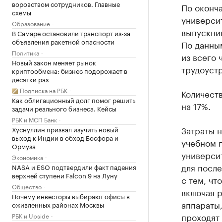
воровством сотрудников. Главные
По оконч
схемы
университ
Образование
выпускник
В Самаре остановили транспорт из-за
объявления ракетной опасности
По данны
Политика
из всего
Новый закон меняет рынок
трудоуст
криптообмена: бизнес подорожает в
десятки раз
Подписка на РБК
Количеств
Как облигационный долг помог решить
на 17%.
задачи реального бизнеса. Кейсы
РБК и МСП Банк
Затраты н
Хуснуллин призвал изучить новый
выход к Индии в обход Босфора и
учебном г
Ормуза
университ
Экономика
для после
NASA и ESO подтвердили факт падения
верхней ступени Falcon 9 на Луну
с тем, чт
Общество
включая 
Почему инвесторы выбирают офисы в
аппараты,
оживленных районах Москвы
проходят
РБК и Upside