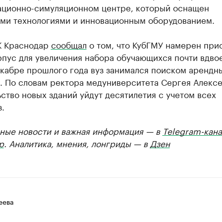
ационно-симуляционном центре, который оснащен
ми технологиями и инновационным оборудованием.
К Краснодар
сообщал
о том, что КубГМУ намерен при
пус для увеличения набора обучающихся почти вдво
екабре прошлого года вуз занимался поиском арендн
. По словам ректора медуниверситета Сергея Алексе
ство новых зданий уйдут десятилетия с учетом всех
.
ные новости и важная информация — в
Telegram-кана
р
. Аналитика, мнения, лонгриды — в
Дзен
еева