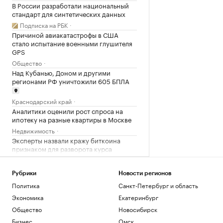
В России разработали национальный
стандарт для синтетических данных
Подписка на РБК
Причиной авиакатастрофы в США
стало испытание военными глушителя
GPS
Общество
Над Кубанью, Доном и другими
регионами РФ уничтожили 605 БПЛА
Краснодарский край
Аналитики оценили рост спроса на
ипотеку на разные квартиры в Москве
Недвижимость
Эксперты назвали кражу биткоина
признаком для разворота курса
Крипто
Рубрики
Новости регионов
Загрузить еще
Политика
Санкт-Петербург и область
Экономика
Екатеринбург
Общество
Новосибирск
Бизнес
Омск