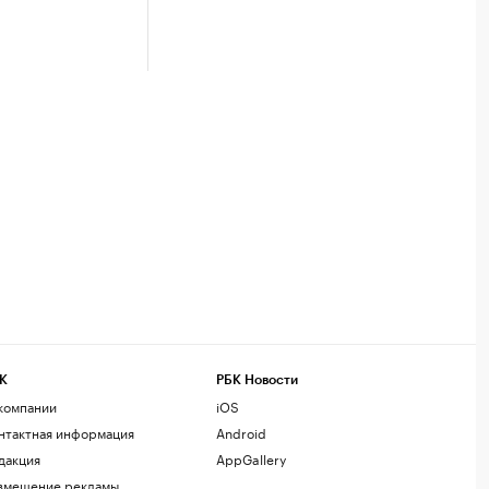
К
РБК Новости
компании
iOS
нтактная информация
Android
дакция
AppGallery
змещение рекламы