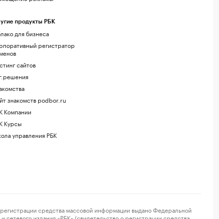
угие продукты РБК
лако для бизнеса
рпоративный регистратор
менов
стинг сайтов
г.решения
акомства
йт знакомств podbor.ru
К Компании
К Курсы
ола управления РБК
регистрации средства массовой информации выдано Федеральной
и сетевого издания «РБК» (свидетельство о регистрации средства