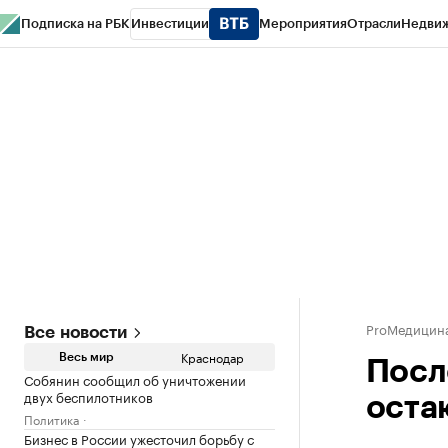
Подписка на РБК
Инвестиции
Мероприятия
Отрасли
Недви
РБК Курсы
РБК Life
Тренды
Визионеры
Национальные проекты
Горо
Газета
Спецпроекты СПб
Конференции СПб
Спецпроекты
Проверк
ProМедицин
Все новости
Краснодар
Весь мир
Посл
Собянин сообщил об уничтожении
двух беспилотников
оста
Политика
Бизнес в России ужесточил борьбу с