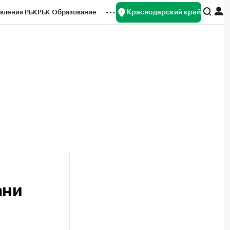
Краснодарский край
вления РБК
РБК Образование
редитные рейтинги
Франшизы
нсы
Рынок наличной валюты
ани