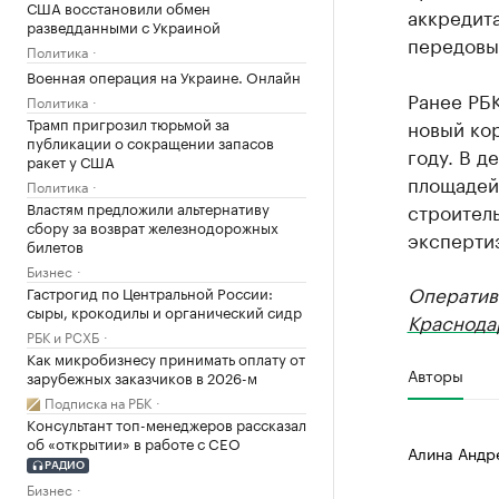
США восстановили обмен
аккредит
разведданными с Украиной
передовы
Политика
Военная операция на Украине. Онлайн
Ранее РБ
Политика
Трамп пригрозил тюрьмой за
новый кор
публикации о сокращении запасов
году. В д
ракет у США
площадей
Политика
Властям предложили альтернативу
строитель
сбору за возврат железнодорожных
экспертиз
билетов
Бизнес
Оператив
Гастрогид по Центральной России:
сыры, крокодилы и органический сидр
Краснода
РБК и РСХБ
Как микробизнесу принимать оплату от
Авторы
зарубежных заказчиков в 2026-м
Подписка на РБК
Консультант топ-менеджеров рассказал
об «открытии» в работе с CEO
Алина Андр
РАДИО
Бизнес