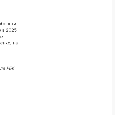
обрести
е в 2025
ых
енко, на
ле РБК