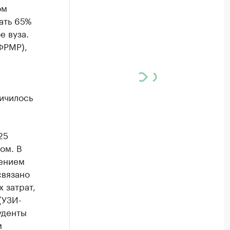
ом
ать 65%
е вуза.
ФРМР),
ичилось
25
ом. В
чением
связано
 затрат,
(УЗИ-
уденты
м