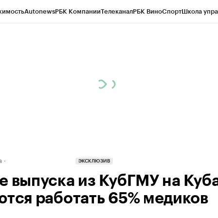
жимость
Autonews
РБК Компании
Телеканал
РБК Вино
Спорт
Школа упра
д
Стиль
Крипто
РБК Бизнес-среда
Дискуссионный клуб
Исследования
К
а контрагентов
Политика
Экономика
Бизнес
Технологии и медиа
Фина
а
ЭКСКЛЮЗИВ
е выпуска из КубГМУ на Куб
ются работать 65% медиков