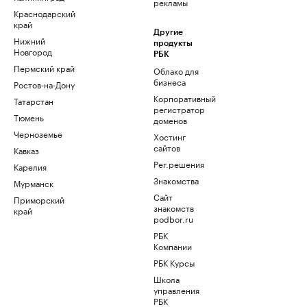
рекламы
Краснодарский
край
Другие
Нижний
продукты
Новгород
РБК
Пермский край
Облако для
бизнеса
Ростов-на-Дону
Корпоративный
Татарстан
регистратор
Тюмень
доменов
Черноземье
Хостинг
сайтов
Кавказ
Рег.решения
Карелия
Знакомства
Мурманск
Сайт
Приморский
знакомств
край
podbor.ru
РБК
Компании
РБК Курсы
Школа
управления
РБК