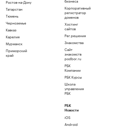
бизнеса
Ростов-на-Дону
Корпоративный
Татарстан
регистратор
Тюмень
доменов
Черноземье
Хостинг
сайтов
Кавказ
Рег.решения
Карелия
Знакомства
Мурманск
Сайт
Приморский
знакомств
край
podbor.ru
РБК
Компании
РБК Курсы
Школа
управления
РБК
РБК
Новости
iOS
Android